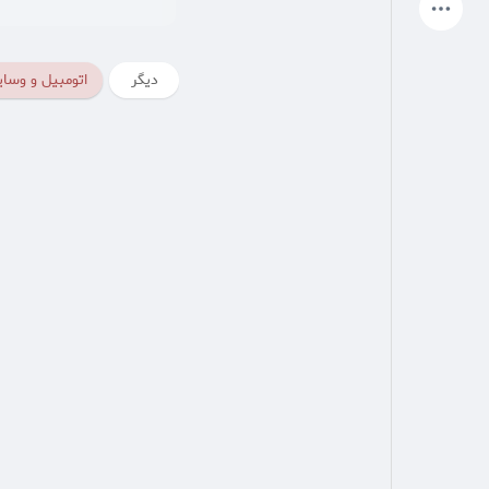
آخرین محصولات
دیگر
اتومبیل و وسای
صفحات من
صفحات لایک شده
انجمن
کاوش کنید
پست های محبوب
بازی ها
شغل ها
ارائه می دهد
بودجه