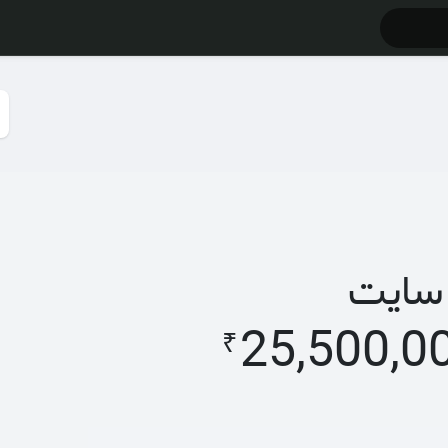
سایت
25,500,0
₹