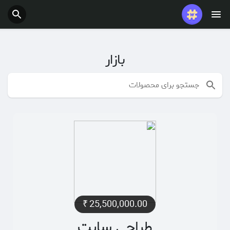
پست های محبوب
بازی ها
بازار
شغل ها
ارائه می دهد
بودجه
₹
25,500,000.00
طراحی سایت