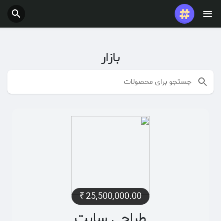
پست های محبوب
بازی ها
بازار
شغل ها
ارائه می دهد
بودجه
₹
25,500,000.00
طراحی سایت