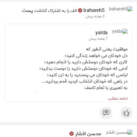
bahareh5
پست
الف را به اشتراک گذاشت
3 هفته پیش
yalda
7 هفته پیش
موفقیت یعنی آنطور که
دل خودتان می خواهد زندگی کنید؛
کاری که خودتان دوستش دارید را انجام دهید؛
آدمی که خودتان دوستش دارید را دوست بدارید؛
لباسی که خودتان می پسندید را به تن کنید؛
در راهی که خودتان انتخاب کردید قدم بردارید...
به تعبیری با تمام تاسف
"ما بیشتر می پسندیم که خوشبخت نباشیم اما دیگران ما را
ادامه مطلب
خوشبخت بدانند تا این که خوشبخت باشیم اما دیگران ما را
بدبخت بدانند..."
👤آنتونی رابینز
محسن افشار