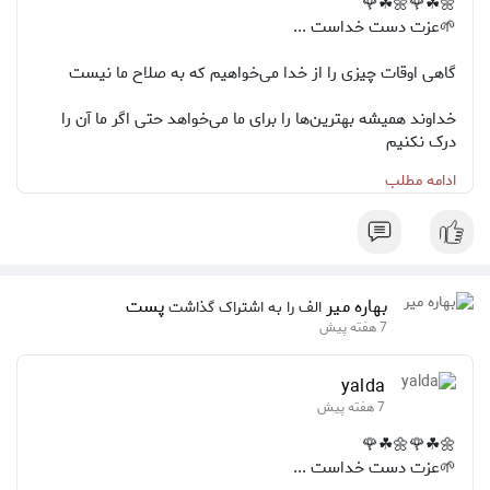
🌼☘🌹🌼☘🌹
🌱عزت دست خداست ...
گاهی اوقات چیزی را از خدا می‌خواهیم که به صلاح ما نیست
خداوند همیشه بهترین‌ها را برای ما می‌خواهد حتی اگر ما آن را
درک نکنیم
ادامه مطلب
پس به جای اصرار بر خواسته‌های خودمون،از خدا بخواهیم که
آنچه به صلاح ماست را به ما ببخشد
اینگونه زندگی‌مان پر از برکت و آرامش خواهد بود🌨️🍋🦌
بهاره میر
پست
الف را به اشتراک گذاشت
7 هفته پیش
yalda
7 هفته پیش
🌼☘🌹🌼☘🌹
🌱عزت دست خداست ...