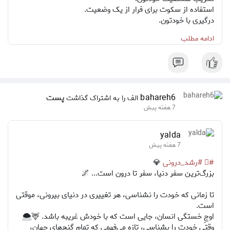
استفاده از سکوت برای فرار از یک وضعیت.
درگیری با خودتون.
خواب نا کافی.
ادامه مطلب
مقایسه خودتون با دیگران.
تلاش برای تغییر دیگران.
تلاش برای برنده شدن در هر بحثی.
bahareh6
پست
الف را به اشتراک گذاشت
7 هفته پیش
yalda
7 هفته پیش
#⃣
#رشد_درونی
💎
بزرگ‌ترین سفر دنیا، سفر تا درون است... 🌌
تا زمانی که خودت را نشناسی، هر تغییری در دنیای بیرونی، موقتی
است.
اوجِ خستگی انسان، جایی است که با خودش غریبه باشد. 🦌🌨️
وقتی خودت را بشناسی، تازه می‌فهمی که تمام گنج‌های جهان،