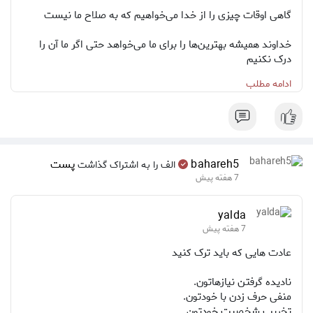
گاهی اوقات چیزی را از خدا می‌خواهیم که به صلاح ما نیست
خداوند همیشه بهترین‌ها را برای ما می‌خواهد حتی اگر ما آن را
درک نکنیم
ادامه مطلب
پس به جای اصرار بر خواسته‌های خودمون،از خدا بخواهیم که
آنچه به صلاح ماست را به ما ببخشد
اینگونه زندگی‌مان پر از برکت و آرامش خواهد بود🌨️🍋🦌
bahareh5
پست
الف را به اشتراک گذاشت
7 هفته پیش
yalda
7 هفته پیش
عادت هایی که باید ترک کنید
نادیده گرفتن نیازهاتون.
منفی حرف زدن با خودتون.
تخریب شخصیت خودتون.