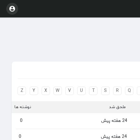
Z
Y
X
W
V
U
T
S
R
Q
ملحق شد
نوشته ها
24 هفته پیش
0
24 هفته پیش
0