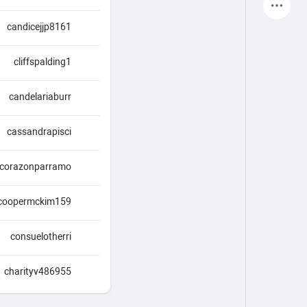
آخرین محصولات
candicejjp8161
cliffspalding1
صفحات من
صفحات لایک شده
candelariaburr
cassandrapisci
انجمن
کاوش کنید
corazonparramo
پست های محبوب
بازی ها
coopermckim159
consuelotherri
شغل ها
ارائه می دهد
charityv486955
بودجه