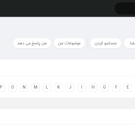
ضا
جستجو کردن
موضوعات من
من پاسخ می دهد
P
O
N
M
L
K
J
I
H
G
F
E