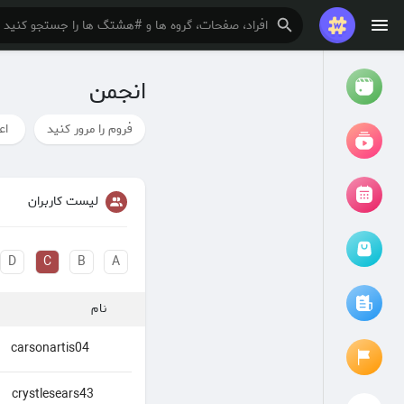
انجمن
تماشا کردن
ریلزها
فروم را مرور کنید
اع
فیلم ها
لیست کاربران
D
C
B
A
مرور رویدادها
رویدادهای من
نام
مقالات را مرور کنید
carsonartis04
crystlesears43