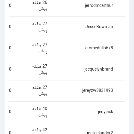
26 هفته
0
jerrodmcarthur
پیش
27 هفته
0
JesseBowman
پیش
27 هفته
0
jeromedullo678
پیش
27 هفته
0
jacquelynbrand
پیش
27 هفته
0
jereyzw3831993
پیش
40 هفته
0
jenyjack
پیش
42 هفته
0
joellenlandor2