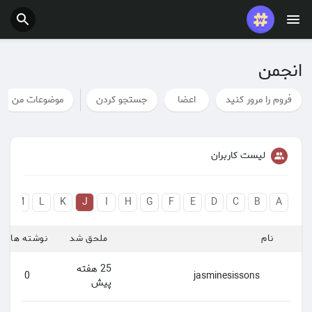
انجمن
فروم را مرور کنید
اعضا
جستجو کردن
موضوعات من
لیست کاربران
N
M
L
K
J
I
H
G
F
E
D
C
B
A
نام
ملحق شد
نوشته ها
25 هفته
0
jasminesissons
پیش