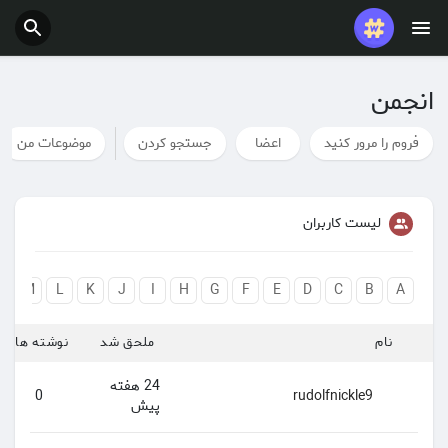
انجمن
فروم را مرور کنید
اعضا
جستجو کردن
موضوعات من
لیست کاربران
N
M
L
K
J
I
H
G
F
E
D
C
B
A
نام
ملحق شد
نوشته ها
24 هفته
0
rudolfnickle9
پیش