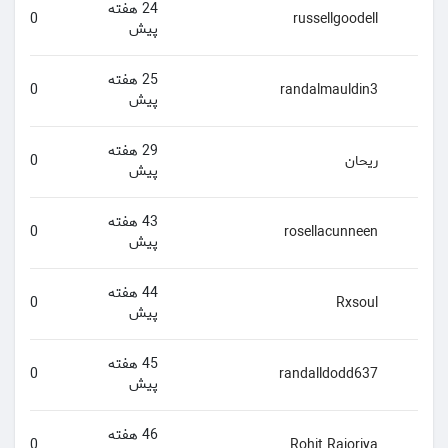
24 هفته
0
russellgoodell
پیش
25 هفته
0
randalmauldin3
پیش
29 هفته
ریحان
0
پیش
43 هفته
0
rosellacunneen
پیش
44 هفته
0
Rxsoul
پیش
45 هفته
0
randalldodd637
پیش
46 هفته
0
Rohit Rajoriya