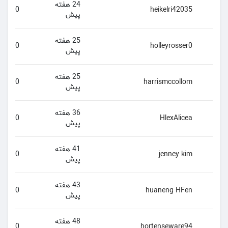
24 هفته
0
heikelri42035
پیش
25 هفته
0
holleyrosser0
پیش
25 هفته
0
harrismccollom
پیش
36 هفته
0
HlexAlicea
پیش
41 هفته
0
jenney kim
پیش
43 هفته
0
huaneng HFen
پیش
48 هفته
0
hortenseware94