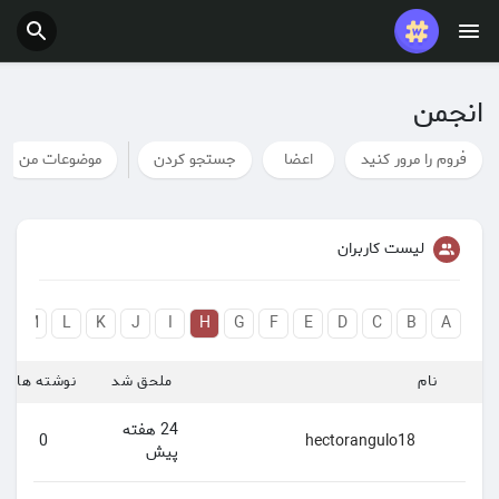
انجمن
فروم را مرور کنید
اعضا
جستجو کردن
موضوعات من
لیست کاربران
N
M
L
K
J
I
H
G
F
E
D
C
B
A
نام
ملحق شد
نوشته ها
24 هفته
0
hectorangulo18
پیش