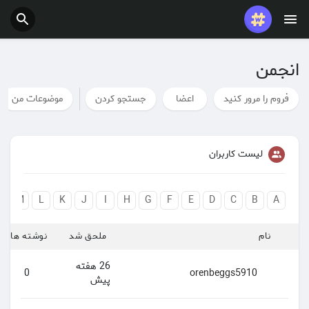
بودجه
انجمن
فروم را مرور کنید
اعضا
جستجو کردن
موضوعات من
لیست کاربران
N
M
L
K
J
I
H
G
F
E
D
C
B
A
نام
ملحق شد
نوشته ها
26 هفته
0
orenbeggs5910
پیش