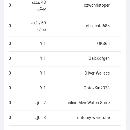
48 هفته
0
ozwchristoper
پیش
50 هفته
0
otiliacota585
پیش
0
1 Y
OK365
0
1 Y
OaicKdfgen
0
1 Y
Oliver Wallace
0
1 Y
OptovKin2323
online Men Watch Store
2 سال
0
ontomy wardrobe
3 سال
0