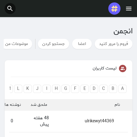
پست های محبوب
بازی ها
انجمن
شغل ها
ارائه می دهد
فروم را مرور کنید
اعضا
جستجو کردن
موضوعات من
لیست کاربران
بودجه
N
M
L
K
J
I
H
G
F
E
D
C
B
A
نام
ملحق شد
نوشته ها
48 هفته
0
ulrikewyt44369
پیش